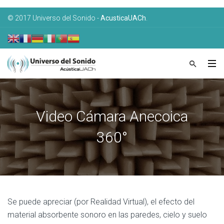
© 2017 Universo del Sonido -
AcusticaUACh
.
Video Cámara Anecoica
360°
Se puede apreciar (por Realidad Virtual), el efecto del
material absorbente sonoro en las paredes, cielo y suelo