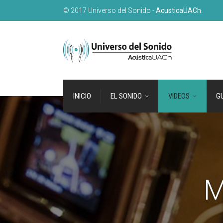
© 2017 Universo del Sonido -
AcusticaUACh
.
INICIO
EL SONIDO
VIDEOS
GU
M