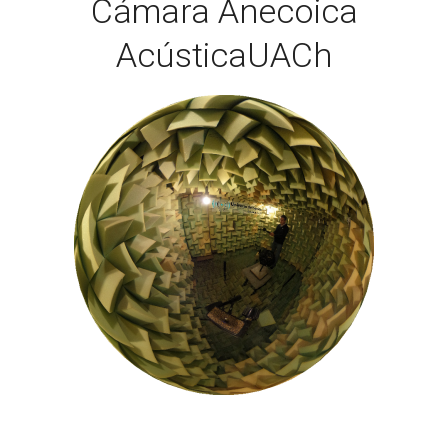
Cámara Anecoica
AcústicaUACh